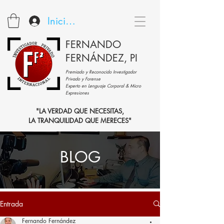
Iniciar sesión
FERNANDO
FERNÁNDEZ, PI
Premiado y Reconocido Investigador
Privado y Forense
Experto en Lenguaje Corporal & Micro
Expresiones
"LA VERDAD QUE NECESITAS,
LA TRANQUILIDAD QUE MERECES"
BLOG
Entrada
Fernando Fernández