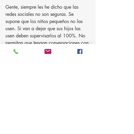
Gente, siempre les he dicho que las 
redes sociales no son seguras. Se 
supone que los niños pequeños no las 
usen. Si van a dejar que sus hijos las 
usen deben supervisarlos al 100%. No 
permitan que tengan conversaciones con 
extraños. No permitan que acepten 
invitaciones para seguir perfiles de gente 
que ustedes no conocen personalmente. 
Tengan mucho cuidado con perfiles 
donde la imagen del perfil es un dibujo 
o algo como una flor o un retrato de 
cosas que no revelan la cara del 
usuario. Si alguien les pide ser "amigo" 
de su hijo o suyo y usted conoce a la 
persona, verifique la identidad de la 
persona con preguntas clave que solo 
esa persona pueda contestar, porque 