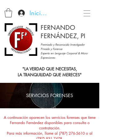
Iniciar sesión
FERNANDO
FERNÁNDEZ, PI
Premiado y Reconocido Investigador
Privado y Forense
Experto en Lenguaje Corporal & Micro
Expresiones
"LA VERDAD QUE NECESITAS,
LA TRANQUILIDAD QUE MERECES"
SERVICIOS FORENSES
A continuación aparecen los servicios forenses que tiene
Fernando Fernández disponibles para consulta o
contratación.
Para más información, llame al
(787) 276-5610
o al
(787) 931-7478
.