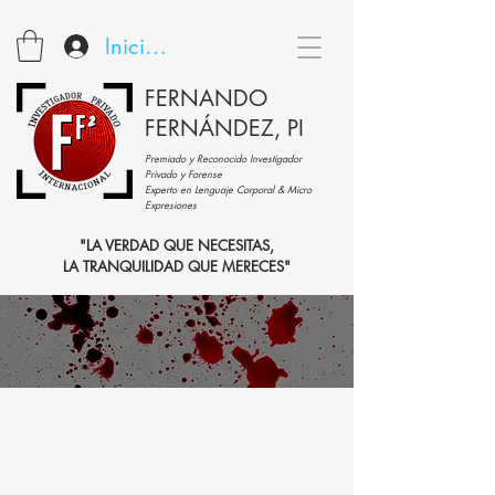
Iniciar sesión
FERNANDO
FERNÁNDEZ, PI
Premiado y Reconocido Investigador
Privado y Forense
Experto en Lenguaje Corporal & Micro
Expresiones
"LA VERDAD QUE NECESITAS,
LA TRANQUILIDAD QUE MERECES"
ANÁLISIS DE PATRONES DE SANGRE
PRESENTACIÓN:
ANÁLISIS DE PATRONES DE SANGRE