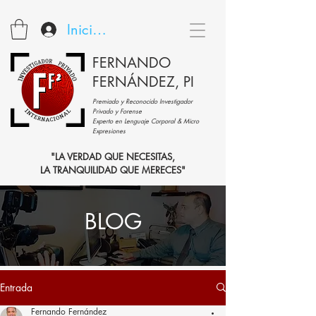
Iniciar sesión
FERNANDO
FERNÁNDEZ, PI
Premiado y Reconocido Investigador
Privado y Forense
Experto en Lenguaje Corporal & Micro
Expresiones
"LA VERDAD QUE NECESITAS,
LA TRANQUILIDAD QUE MERECES"
BLOG
Entrada
Fernando Fernández