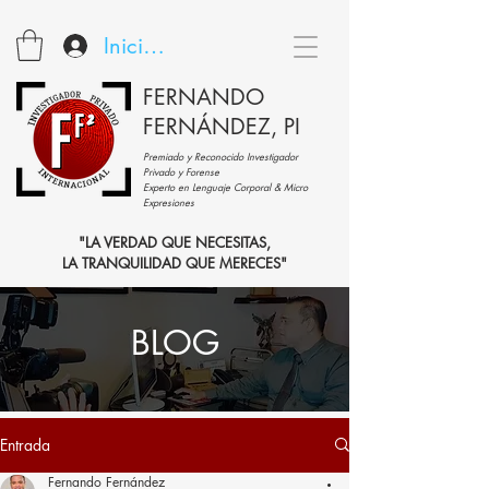
Iniciar sesión
FERNANDO
FERNÁNDEZ, PI
Premiado y Reconocido Investigador
Privado y Forense
Experto en Lenguaje Corporal & Micro
Expresiones
"LA VERDAD QUE NECESITAS,
LA TRANQUILIDAD QUE MERECES"
BLOG
Entrada
Fernando Fernández