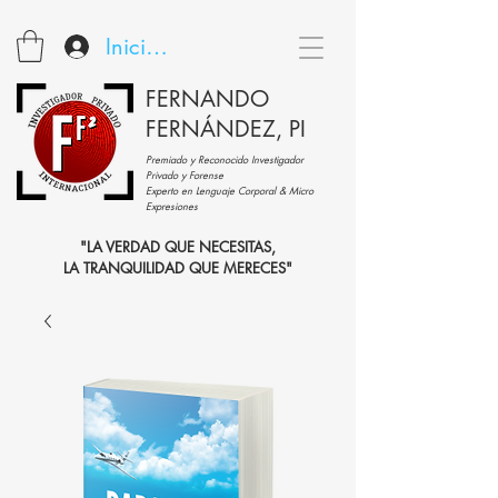
Iniciar sesión
FERNANDO
FERNÁNDEZ, PI
Premiado y Reconocido Investigador
Privado y Forense
Experto en Lenguaje Corporal & Micro
Expresiones
"LA VERDAD QUE NECESITAS,
LA TRANQUILIDAD QUE MERECES"