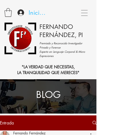
Iniciar sesión
FERNANDO
FERNÁNDEZ, PI
Premiado y Reconocido Investigador
Privado y Forense
Experto en Lenguaje Corporal & Micro
Expresiones
"LA VERDAD QUE NECESITAS,
LA TRANQUILIDAD QUE MERECES"
BLOG
Entrada
Fernando Fernández