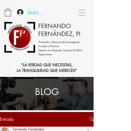
Iniciar sesión
FERNANDO
FERNÁNDEZ, PI
Premiado y Reconocido Investigador
Privado y Forense
Experto en Lenguaje Corporal & Micro
Expresiones
"LA VERDAD QUE NECESITAS,
LA TRANQUILIDAD QUE MERECES"
BLOG
Entrada
Fernando Fernández