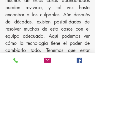
muchos de estos casos abandonados 
pueden revivirse, y tal vez hasta 
encontrar a los culpables. Aún después 
de décadas, existen posibilidades de 
resolver muchos de esto casos con el 
equipo adecuado. Aquí podemos ver 
cómo la tecnología tiene el poder de 
cambiarlo todo. Tenemos que estar 
dispuestos a tener paciencia, aun en los 
momentos más difíciles. 
Fernando Fernández, LPI, BAI, CCDI, 
CDRS, CII, CAS, CHS-II
Presidente - Covert Intelligence, LLC