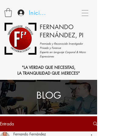
Iniciar sesión
FERNANDO
FERNÁNDEZ, PI
Premiado y Reconocido Investigador
Privado y Forense
Experto en Lenguaje Corporal & Micro
Expresiones
"LA VERDAD QUE NECESITAS,
LA TRANQUILIDAD QUE MERECES"
BLOG
Entrada
Fernando Fernández