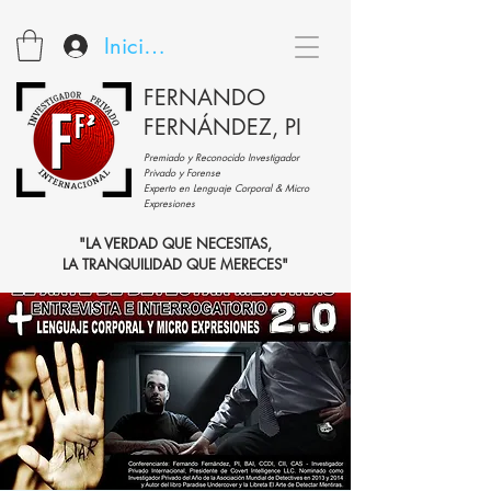
Iniciar sesión
FERNANDO
FERNÁNDEZ, PI
Premiado y Reconocido Investigador
Privado y Forense
Experto en Lenguaje Corporal & Micro
Expresiones
"LA VERDAD QUE NECESITAS,
LA TRANQUILIDAD QUE MERECES"