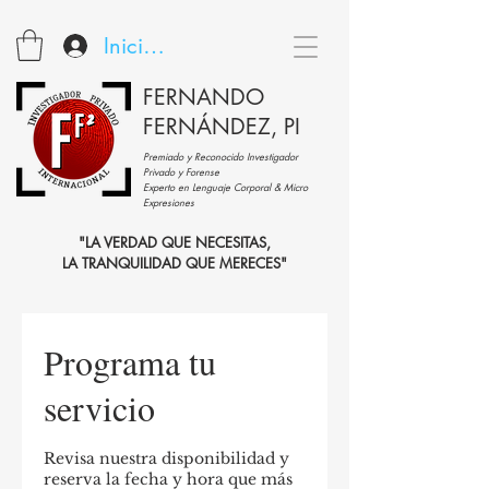
Iniciar sesión
FERNANDO
FERNÁNDEZ, PI
Premiado y Reconocido Investigador
Privado y Forense
Experto en Lenguaje Corporal & Micro
Expresiones
"LA VERDAD QUE NECESITAS,
LA TRANQUILIDAD QUE MERECES"
Programa tu
servicio
Revisa nuestra disponibilidad y
reserva la fecha y hora que más