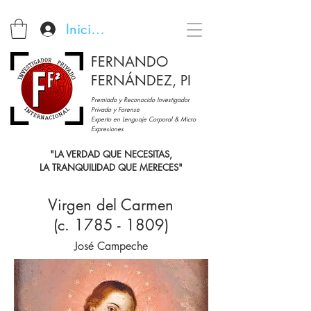
Iniciar sesión
FERNANDO
FERNÁNDEZ, PI
Premiado y Reconocido Investigador
Privado y Forense
Experto en Lenguaje Corporal & Micro
Expresiones
"LA VERDAD QUE NECESITAS,
LA TRANQUILIDAD QUE MERECES"
Virgen del Carmen
(c.
1785 - 1809)
José Campeche