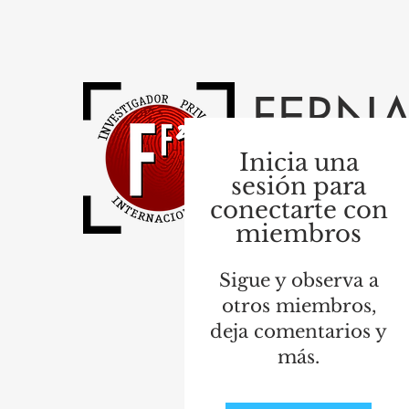
FERNA
Inicia una
"LA VERDAD QUE NEC
sesión para
LA TRANQUILIDAD Q
conectarte con
Premiado y Reconocido In
miembros
Experto en Lenguaje Corp
Sigue y observa a
otros miembros,
deja comentarios y
Inicio
Tienda
Entrevist
más.