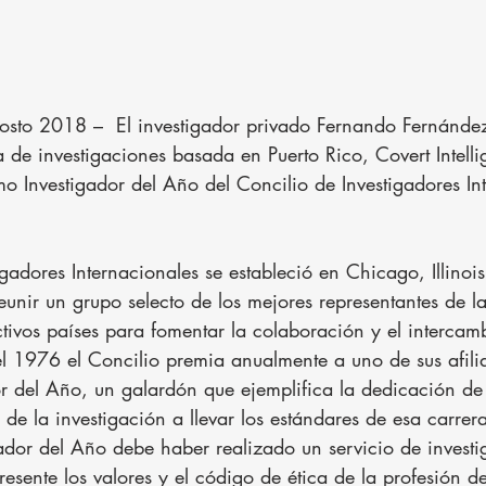
to 2018 –  El investigador privado Fernando Fernández
a de investigaciones basada en Puerto Rico, Covert Intelli
o Investigador del Año del Concilio de Investigadores In
igadores Internacionales se estableció en Chicago, Illinoi
eunir un grupo selecto de los mejores representantes de la
ctivos países para fomentar la colaboración y el intercam
l 1976 el Concilio premia anualmente a uno de sus afili
or del Año, un galardón que ejemplifica la dedicación de
a de la investigación a llevar los estándares de esa carrer
gador del Año debe haber realizado un servicio de investi
esente los valores y el código de ética de la profesión de