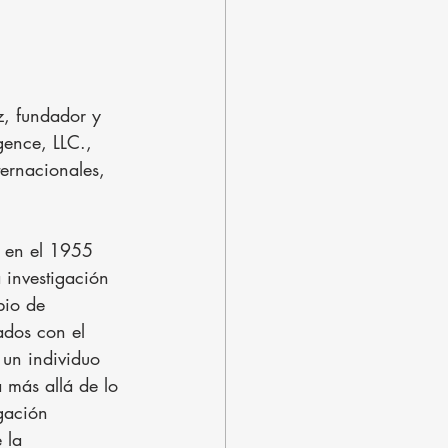
, fundador y 
gence, LLC., 
ternacionales, 
s en el 1955 
 investigación 
bio de 
ados con el 
 un individuo 
a más allá de lo 
gación 
 la 