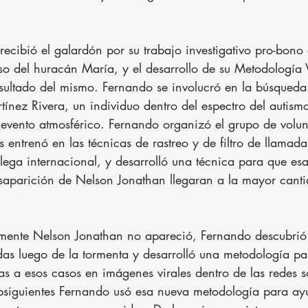
ecibió el galardón por su trabajo investigativo pro-bono 
so del huracán María, y el desarrollo de su Metodología V
esultado del mismo. Fernando se involucró en la búsqueda
ínez Rivera, un individuo dentro del espectro del autism
 evento atmosférico. Fernando organizó el grupo de volun
s entrenó en las técnicas de rastreo y de filtro de llamada
ega internacional, y desarrolló una técnica para que esa
saparición de Nelson Jonathan llegaran a la mayor cant
ente Nelson Jonathan no apareció, Fernando descubrió 
as luego de la tormenta y desarrolló una metodología par
s a esos casos en imágenes virales dentro de las redes so
bsiguientes Fernando usó esa nueva metodología para ayu