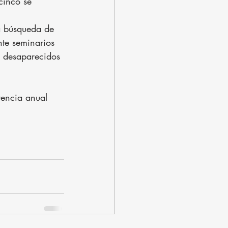
cinco se 
a búsqueda de 
nte seminarios 
e desaparecidos 
rencia anual 