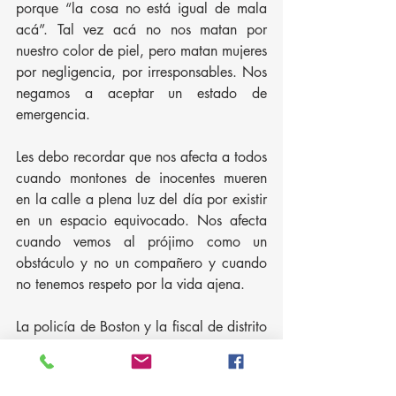
porque “la cosa no está igual de mala 
acá”. Tal vez acá no nos matan por 
nuestro color de piel, pero matan mujeres 
por negligencia, por irresponsables. Nos 
negamos a aceptar un estado de 
emergencia.
Les debo recordar que nos afecta a todos 
cuando montones de inocentes mueren 
en la calle a plena luz del día por existir 
en un espacio equivocado. Nos afecta 
cuando vemos al prójimo como un 
obstáculo y no un compañero y cuando 
no tenemos respeto por la vida ajena.
La policía de Boston y la fiscal de distrito 
de Suffolk tienen 30 días para aplicar el 
mandato. 30 días para recordarle a una 
fuerza entera que, si hacen su trabajo 