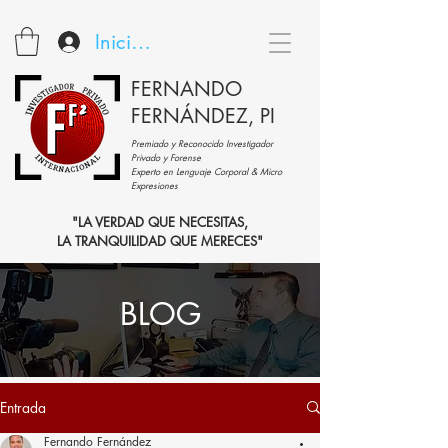
Iniciar sesión
FERNANDO
FERNÁNDEZ, PI
Premiado y Reconocido Investigador
Privado y Forense
Experto en Lenguaje Corporal & Micro
Expresiones
"LA VERDAD QUE NECESITAS,
LA TRANQUILIDAD QUE MERECES"
BLOG
Entrada
Fernando Fernández