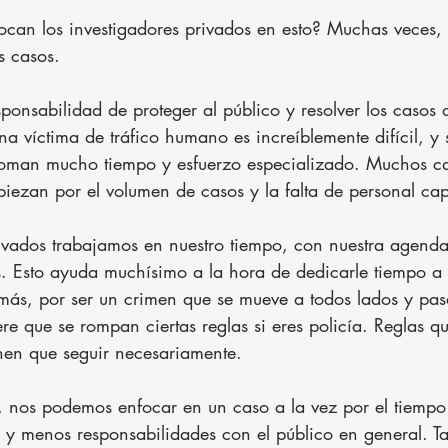
tocan los investigadores privados en esto? Muchas veces,
s casos.
esponsabilidad de proteger al público y resolver los casos 
na víctima de tráfico humano es increíblemente difícil, y 
 toman mucho tiempo y esfuerzo especializado. Muchos c
mpiezan por el volumen de casos y la falta de personal ca
rivados trabajamos en nuestro tiempo, con nuestra agend
es. Esto ayuda muchísimo a la hora de dedicarle tiempo a 
más, por ser un crimen que se mueve a todos lados y pas
ere que se rompan ciertas reglas si eres policía. Reglas qu
enen que seguir necesariamente.
 nos podemos enfocar en un caso a la vez por el tiempo 
 y menos responsabilidades con el público en general. T