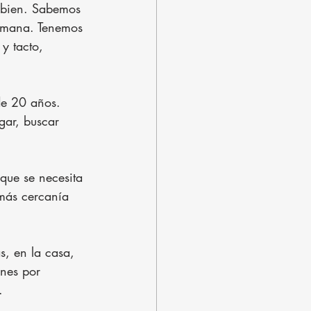
a bien. Sabemos 
humana. Tenemos 
y tacto, 
de 20 años. 
gar, buscar 
que se necesita 
 más cercanía 
s, en la casa, 
enes por 
.