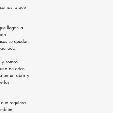
 somos lo que 
que llegan a 
son 
asos se quedan 
pacitado.
a y somos 
una de estas 
a en un abrir y 
e los 
que requiera. 
ambién, 