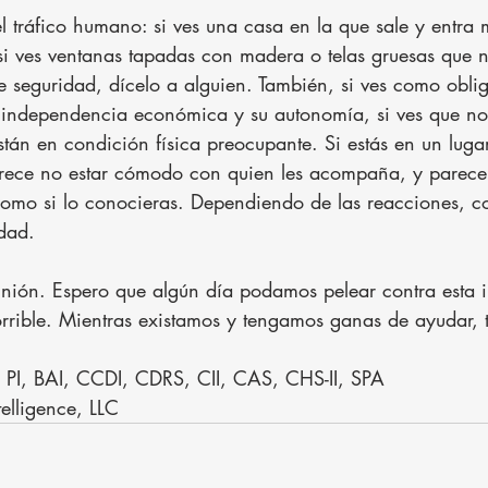
l tráfico humano: si ves una casa en la que sale y entra
 si ves ventanas tapadas con madera o telas gruesas que n
seguridad, dícelo a alguien. También, si ves como obli
 independencia económica y su autonomía, si ves que no
tán en condición física preocupante. Si estás en un luga
rece no estar cómodo con quien les acompaña, y parece 
como si lo conocieras. Dependiendo de las reacciones, 
idad.
unión. Espero que algún día podamos pelear contra esta i
rrible. Mientras existamos y tengamos ganas de ayudar, t
 PI, BAI, CCDI, CDRS, CII, CAS, CHS-II, SPA
telligence, LLC