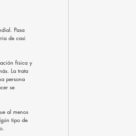
ial. Pasa 
ria de casi 
ción física y 
ás. La trata 
una persona 
cer se 
que al menos 
lgún tipo de 
o.