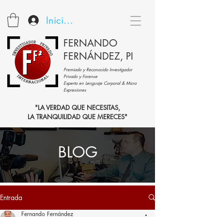
Iniciar sesión
FERNANDO
FERNÁNDEZ, PI
Premiado y Reconocido Investigador
Privado y Forense
Experto en Lenguaje Corporal & Micro
Expresiones
"LA VERDAD QUE NECESITAS,
LA TRANQUILIDAD QUE MERECES"
BLOG
Entrada
Fernando Fernández